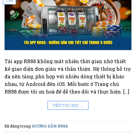
Th4
Tải app RR88 không mất nhiều thời gian nhờ thiết
kế giao diện đơn giản và thân thiện. Hệ thống hỗ trợ
đa nền tảng, phù hợp với nhiều dòng thiết bị khác
nhau, từ Android đến iOS. Mỗi bước ở Trang chủ
RR88 được tối ưu hoá để dễ theo dõi và thực hiện. […]
TIẾP TỤC ĐỌC
→
Đã đăng trong
HƯỚNG DẪN RR88