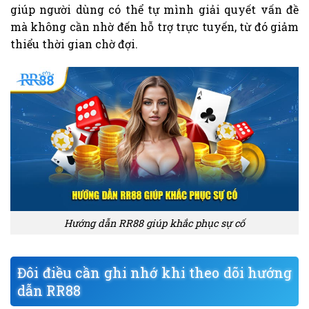
giúp người dùng có thể tự mình giải quyết vấn đề
mà không cần nhờ đến hỗ trợ trực tuyến, từ đó giảm
thiểu thời gian chờ đợi.
Hướng dẫn RR88 giúp khắc phục sự cố
Đôi điều cần ghi nhớ khi theo dõi hướng
dẫn RR88