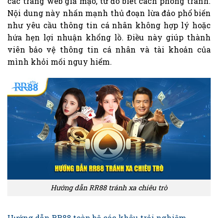
các trang web giả mạo, từ đó biết cách phòng tránh.
Nội dung này nhấn mạnh thủ đoạn lừa đảo phổ biến
như yêu cầu thông tin cá nhân không hợp lý hoặc
hứa hẹn lợi nhuận khổng lồ. Điều này giúp thành
viên bảo vệ thông tin cá nhân và tài khoản của
mình khỏi mối nguy hiểm.
Hướng dẫn RR88 tránh xa chiêu trò
Hướng dẫn RR88 toàn bộ các khâu trải nghiệm