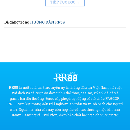
TIẾP TỤC ĐỌC
→
Đã đăng trong
HƯỚNG DẪN RR88
RR88
là một nhà cái trực tuyến uy tín hàng đầu tại Việt Nam, nổi bật
với dịch vụ cá cược đa dạng như thể thao, casino, xổ số, đá gà và
game bài đổi thưởng. Được cấp phép hoạt động bởi tổ chức PAGCOR,
RR88 cam kết mang đến trải nghiệm an toàn và minh bạch cho người
chơi. Ngoài ra, nhà cái này còn hợp tác với các thương hiệu lớn như
Dream Gaming và Evolution, đảm bảo chất lượng dịch vụ vượt trội