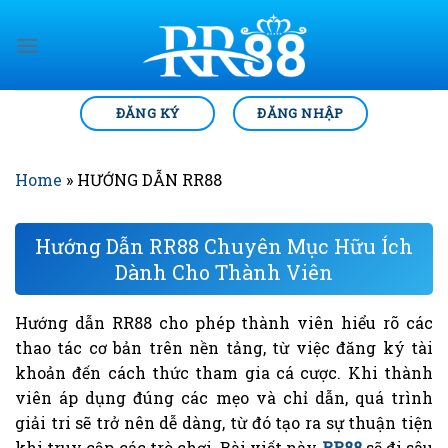
Chuyển
đến
nội
dung
ĐĂNG KÝ
ĐĂNG NHẬP
Home
»
HƯỚNG DẪN RR88
Hướng Dẫn RR88 Chuyên Mục Hữu Ích
Dành Cho Thành Viên
Hướng dẫn RR88 cho phép thành viên hiểu rõ các
thao tác cơ bản trên nền tảng, từ việc đăng ký tài
khoản đến cách thức tham gia cá cược. Khi thành
viên áp dụng đúng các mẹo và chỉ dẫn, quá trình
giải tri sẽ trở nên dễ dàng, từ đó tạo ra sự thuận tiện
khi truy cập các trò chơi. Bài viết này
RR88
sẽ đi sâu