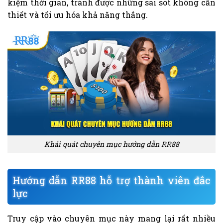
kiệm thời gian, tránh được những sai sót không cần
thiết và tối ưu hóa khả năng thắng.
Khái quát chuyên mục hướng dẫn RR88
Hướng dẫn RR88 hỗ trợ thành viên đắc
lực
Truy cập vào chuyên mục này mang lại rất nhiều