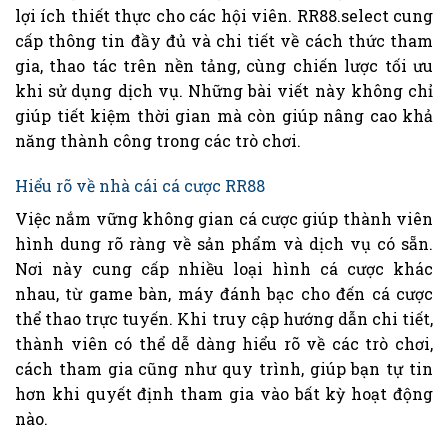
lợi ích thiết thực cho các hội viên. RR88.select cung
cấp thông tin đầy đủ và chi tiết về cách thức tham
gia, thao tác trên nền tảng, cùng chiến lược tối ưu
khi sử dụng dịch vụ. Những bài viết này không chỉ
giúp tiết kiệm thời gian mà còn giúp nâng cao khả
năng thành công trong các trò chơi.
Hiểu rõ về nhà cái cá cược RR88
Việc nắm vững không gian cá cược giúp thành viên
hình dung rõ ràng về sản phẩm và dịch vụ có sẵn.
Nơi này cung cấp nhiều loại hình cá cược khác
nhau, từ game bàn, máy đánh bạc cho đến cá cược
thể thao trực tuyến. Khi truy cập hướng dẫn chi tiết,
thành viên có thể dễ dàng hiểu rõ về các trò chơi,
cách tham gia cũng như quy trình, giúp bạn tự tin
hơn khi quyết định tham gia vào bất kỳ hoạt động
nào.