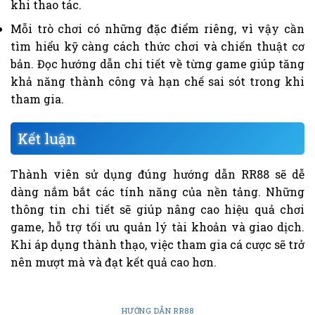
khi thao tác.
Mỗi trò chơi có những đặc điểm riêng, vì vậy cần
tìm hiểu kỹ càng cách thức chơi và chiến thuật cơ
bản. Đọc hướng dẫn chi tiết về từng game giúp tăng
khả năng thành công và hạn chế sai sót trong khi
tham gia.
Kết luận
Thành viên sử dụng đúng hướng dẫn RR88 sẽ dễ
dàng nắm bắt các tính năng của nền tảng. Những
thông tin chi tiết sẽ giúp nâng cao hiệu quả chơi
game, hỗ trợ tối ưu quản lý tài khoản và giao dịch.
Khi áp dụng thành thạo, việc tham gia cá cược sẽ trở
nên mượt mà và đạt kết quả cao hơn.
HƯỚNG DẪN RR88