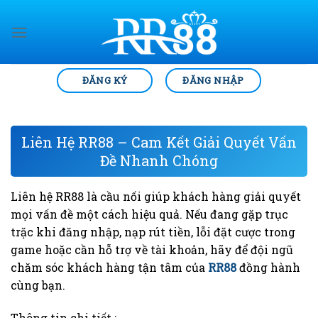
Chuyển
đến
nội
dung
ĐĂNG KÝ
ĐĂNG NHẬP
Liên Hệ RR88 – Cam Kết Giải Quyết Vấn
Đề Nhanh Chóng
Liên hệ RR88 là cầu nối giúp khách hàng giải quyết
mọi vấn đề một cách hiệu quả. Nếu đang gặp trục
trặc khi đăng nhập, nạp rút tiền, lỗi đặt cược trong
game hoặc cần hỗ trợ về tài khoản, hãy để đội ngũ
chăm sóc khách hàng tận tâm của
RR88
đồng hành
cùng bạn.
Thông tin chi tiết :