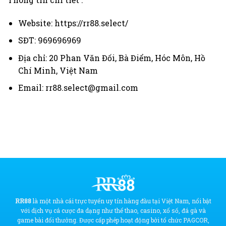
Website: https://rr88.select/
SĐT: 969696969
Địa chỉ: 20 Phan Văn Đối, Bà Điểm, Hóc Môn, Hồ
Chí Minh, Việt Nam
Email:
rr88.select@gmail.com
RR88
là một nhà cái trực tuyến uy tín hàng đầu tại Việt Nam, nổi bật
với dịch vụ cá cược đa dạng như thể thao, casino, xổ số, đá gà và
game bài đổi thưởng. Được cấp phép hoạt động bởi tổ chức PAGCOR,